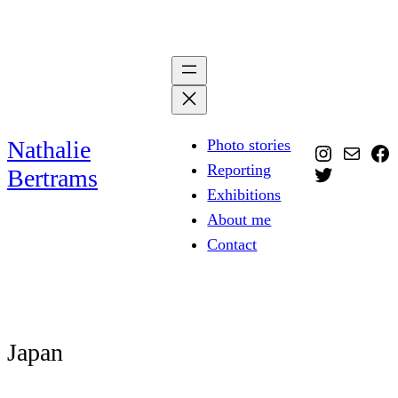
Skip
to
content
Nathalie
Photo stories
Instagra
Mail
Fa
Reporting
Twitter
Bertrams
Exhibitions
About me
Contact
Japan