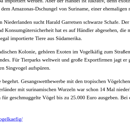
a importiert werden. Aber der Handel ist lukrativ, denn exot
s dem Amazonas-Dschungel von Suriname, einer ehemaligen n
 Niederlanden sucht Harald Garretsen schwarze Schafe. Der 
und Konsumgütersicherheit hat es auf Händler abgesehen, di
egal importierte Tiere aus Südamerika.
ändischen Kolonie, gehören Exoten im Vogelkäfig zum Straß
ndes. Für Tierparks weltweit und große Exportfirmen jagt er 
en Singvogel aufspüren.
 begehrt. Gesangswettbewerbe mit den tropischen Vögelchen s
erländer mit surinamischen Wurzeln war schon 14 Mal niederlä
en für geschmuggelte Vögel bis zu 25.000 Euro ausgeben. Bei
ogelkaefig/