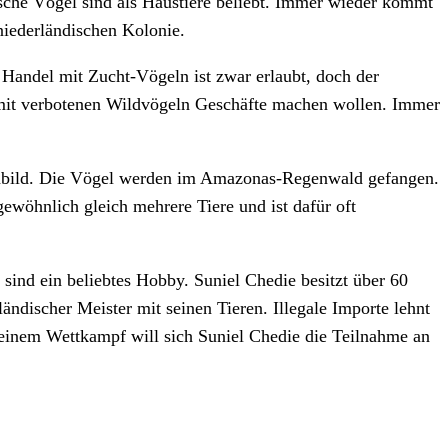
ische Vögel sind als Haustiere beliebt. Immer wieder kommt
iederländischen Kolonie.
Handel mit Zucht-Vögeln ist zwar erlaubt, doch der
e mit verbotenen Wildvögeln Geschäfte machen wollen. Immer
enbild. Die Vögel werden im Amazonas-Regenwald gefangen.
gewöhnlich gleich mehrere Tiere und ist dafür oft
ind ein beliebtes Hobby. Suniel Chedie besitzt über 60
ndischer Meister mit seinen Tieren. Illegale Importe lehnt
 einem Wettkampf will sich Suniel Chedie die Teilnahme an