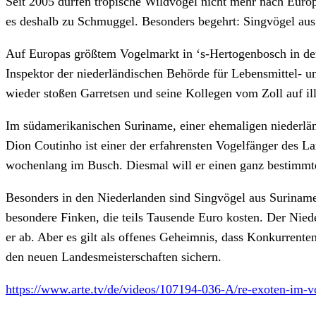
Seit 2005 dürfen tropische Wildvögel nicht mehr nach Europ
es deshalb zu Schmuggel. Besonders begehrt: Singvögel au
Auf Europas größtem Vogelmarkt in ‘s-Hertogenbosch in den
Inspektor der niederländischen Behörde für Lebensmittel- 
wieder stoßen Garretsen und seine Kollegen vom Zoll auf ill
Im südamerikanischen Suriname, einer ehemaligen niederl
Dion Coutinho ist einer der erfahrensten Vogelfänger des La
wochenlang im Busch. Diesmal will er einen ganz bestimmt
Besonders in den Niederlanden sind Singvögel aus Suriname
besondere Finken, die teils Tausende Euro kosten. Der Nied
er ab. Aber es gilt als offenes Geheimnis, dass Konkurrent
den neuen Landesmeisterschaften sichern.
https://www.arte.tv/de/videos/107194-036-A/re-exoten-im-v